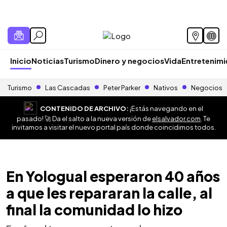
Inicio
Noticias
Turismo
Dinero y negocios
Vida
Entretenim
Turismo
Las Cascadas
Peter Parker
Nativos
Negocios
CONTENIDO DE ARCHIVO:
¡Estás navegando en el
pasado! 🚀 Da el salto a la nueva versión de
elsalvador.com
. Te
invitamos a visitar el nuevo portal país donde coincidimos todos.
En Yologual esperaron 40 años
a que les repararan la calle, al
final la comunidad lo hizo