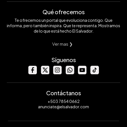
Qué ofrecemos
Te ofrecemos un portal que evoluciona contigo. Que
informa, pero también inspira. Que te representa. Mostramos
de lo que está hecho El Salvador.
Ver mas ❯
Síguenos
Contáctanos
+503 7854 0662
anunciate@elsalvador.com