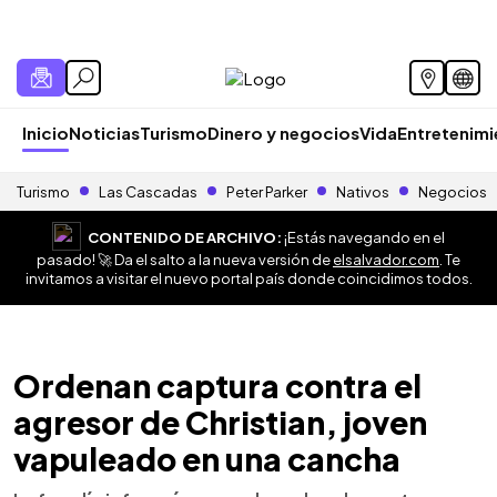
Inicio
Noticias
Turismo
Dinero y negocios
Vida
Entretenim
Turismo
Las Cascadas
Peter Parker
Nativos
Negocios
CONTENIDO DE ARCHIVO:
¡Estás navegando en el
pasado! 🚀 Da el salto a la nueva versión de
elsalvador.com
. Te
invitamos a visitar el nuevo portal país donde coincidimos todos.
Ordenan captura contra el
agresor de Christian, joven
vapuleado en una cancha