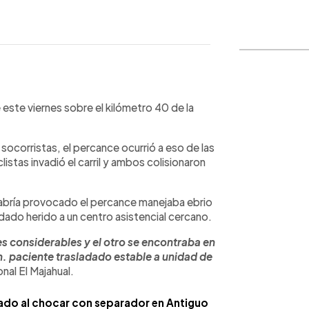
WhatsApp
Copiar link
ste viernes sobre el kilómetro 40 de la
ocorristas, el percance ocurrió a eso de las
stas invadió el carril y ambos colisionaron
habría provocado el percance manejaba ebrio
ladado herido a un centro asistencial cercano.
nes considerables y el otro se encontraba en
n. paciente trasladado estable a unidad de
nal El Majahual.
ado al chocar con separador en Antiguo