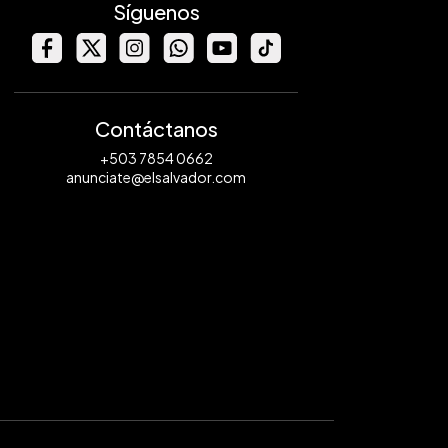
Síguenos
Contáctanos
+503 7854 0662
anunciate@elsalvador.com