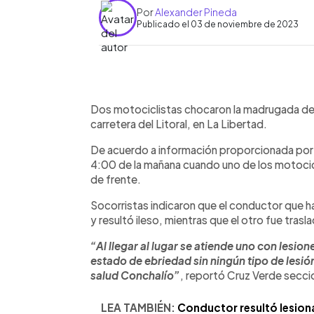
Por
Alexander Pineda
Publicado el 03 de noviembre de 2023
0:00
Facebook
Twitter
►
Escuchar artículo
Dos motociclistas chocaron la madrugada de e
carretera del Litoral, en La Libertad.
De acuerdo a información proporcionada por s
4:00 de la mañana cuando uno de los motocicli
de frente.
Socorristas indicaron que el conductor que 
y resultó ileso, mientras que el otro fue tras
“Al llegar al lugar se atiende uno con lesio
estado de ebriedad sin ningún tipo de lesió
salud Conchalío”
, reportó Cruz Verde seccio
LEA TAMBIÉN:
Conductor resultó lesion