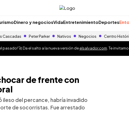
urismo
Dinero y negocios
Vida
Entretenimiento
Deportes
Ento
s Cascadas
Peter Parker
Nativos
Negocios
Centro Histór
 pasado! 🚀 Da el salto a la nueva versión de
elsalvador.com
. Te invitam
chocar de frente con
oral
ó ileso del percance, habría invadido
eporte de socorristas. Fue arrestado