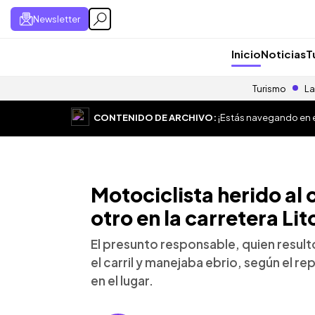
Newsletter
Inicio
Noticias
T
Turismo
La
CONTENIDO DE ARCHIVO:
¡Estás navegando en el
Motociclista herido al 
otro en la carretera Lit
El presunto responsable, quien result
el carril y manejaba ebrio, según el r
en el lugar.