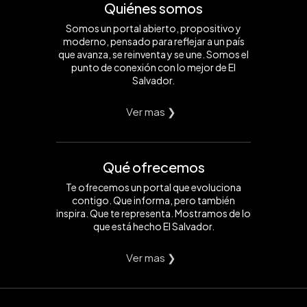
Quiénes somos
Somos un portal abierto, propositivo y
moderno, pensado para reflejar a un país
que avanza, se reinventa y se une. Somos el
punto de conexión con lo mejor de El
Salvador.
Ver mas ❯
Qué ofrecemos
Te ofrecemos un portal que evoluciona
contigo. Que informa, pero también
inspira. Que te representa. Mostramos de lo
que está hecho El Salvador.
Ver mas ❯