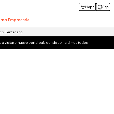
Mapa
Esp
rno Empresarial
ico Centenario
os a visitar el nuevo portal país donde coincidimos todos.