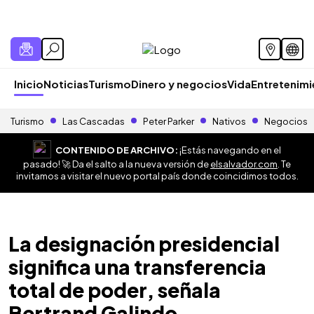
Inicio
Noticias
Turismo
Dinero y negocios
Vida
Entretenim
Turismo
Las Cascadas
Peter Parker
Nativos
Negocios
CONTENIDO DE ARCHIVO:
¡Estás navegando en el
pasado! 🚀 Da el salto a la nueva versión de
elsalvador.com
. Te
invitamos a visitar el nuevo portal país donde coincidimos todos.
La designación presidencial
significa una transferencia
total de poder, señala
Bertrand Galindo