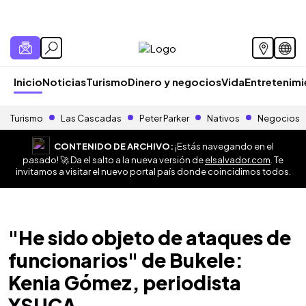
Inicio
Noticias
Turismo
Dinero y negocios
Vida
Entretenim
Turismo
Las Cascadas
Peter Parker
Nativos
Negocios
CONTENIDO DE ARCHIVO:
¡Estás navegando en el
pasado! 🚀 Da el salto a la nueva versión de
elsalvador.com
. Te
invitamos a visitar el nuevo portal país donde coincidimos todos.
"He sido objeto de ataques de
funcionarios" de Bukele:
Kenia Gómez, periodista
YSUCA