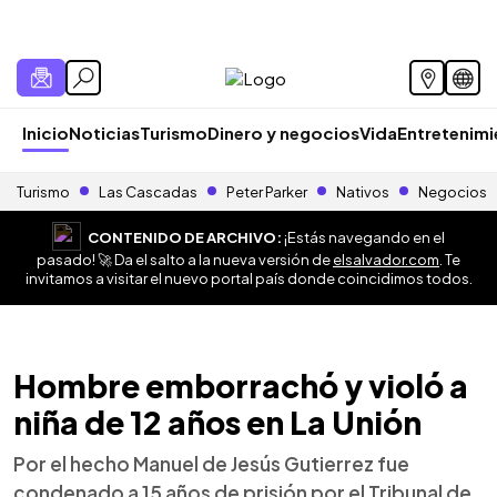
Inicio
Noticias
Turismo
Dinero y negocios
Vida
Entretenim
Turismo
Las Cascadas
Peter Parker
Nativos
Negocios
CONTENIDO DE ARCHIVO:
¡Estás navegando en el
pasado! 🚀 Da el salto a la nueva versión de
elsalvador.com
. Te
invitamos a visitar el nuevo portal país donde coincidimos todos.
Hombre emborrachó y violó a
niña de 12 años en La Unión
Por el hecho Manuel de Jesús Gutierrez fue
condenado a 15 años de prisión por el Tribunal de