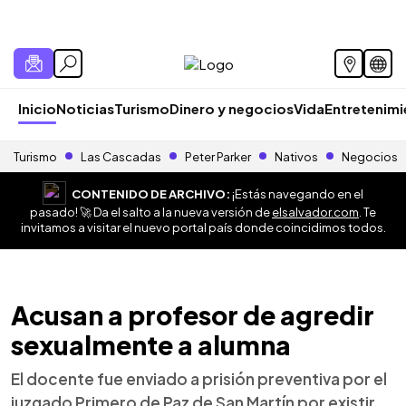
Inicio
Noticias
Turismo
Dinero y negocios
Vida
Entretenim
Turismo
Las Cascadas
Peter Parker
Nativos
Negocios
CONTENIDO DE ARCHIVO:
¡Estás navegando en el
pasado! 🚀 Da el salto a la nueva versión de
elsalvador.com
. Te
invitamos a visitar el nuevo portal país donde coincidimos todos.
Acusan a profesor de agredir
sexualmente a alumna
El docente fue enviado a prisión preventiva por el
juzgado Primero de Paz de San Martín por existir