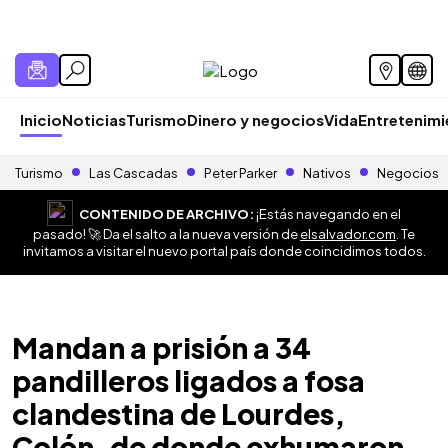
Inicio
Noticias
Turismo
Dinero y negocios
Vida
Entretenim
Turismo
Las Cascadas
Peter Parker
Nativos
Negocios
CONTENIDO DE ARCHIVO:
¡Estás navegando en el
pasado! 🚀 Da el salto a la nueva versión de
elsalvador.com
. Te
invitamos a visitar el nuevo portal país donde coincidimos todos.
Mandan a prisión a 34
pandilleros ligados a fosa
clandestina de Lourdes,
Colón, de donde exhumaron