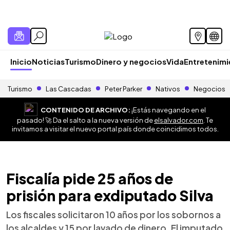
Inicio
Noticias
Turismo
Dinero y negocios
Vida
Entretenim
Turismo
Las Cascadas
Peter Parker
Nativos
Negocios
CONTENIDO DE ARCHIVO:
¡Estás navegando en el
pasado! 🚀 Da el salto a la nueva versión de
elsalvador.com
. Te
invitamos a visitar el nuevo portal país donde coincidimos todos.
Fiscalía pide 25 años de
prisión para exdiputado Silva
Los fiscales solicitaron 10 años por los sobornos a
los alcaldes y 15 por lavado de dinero. El imputado