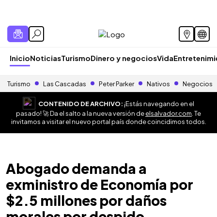
Inicio
Noticias
Turismo
Dinero y negocios
Vida
Entretenim
Turismo
Las Cascadas
Peter Parker
Nativos
Negocios
CONTENIDO DE ARCHIVO:
¡Estás navegando en el
pasado! 🚀 Da el salto a la nueva versión de
elsalvador.com
. Te
invitamos a visitar el nuevo portal país donde coincidimos todos.
Abogado demanda a
exministro de Economía por
$2.5 millones por daños
morales por despido