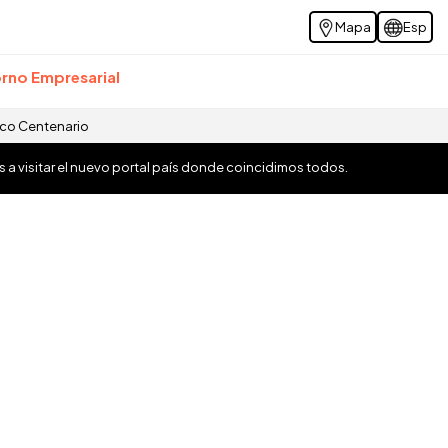
Mapa
Esp
rno Empresarial
ico Centenario
os a visitar el nuevo portal país donde coincidimos todos.