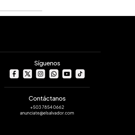
Síguenos
Contáctanos
+503 7854 0662
anunciate@elsalvador.com