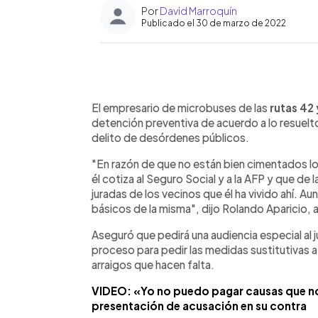
Por
David Marroquín
Publicado el 30 de marzo de 2022
0:00
Facebook
Twitter
►
Escuchar artículo
El empresario de microbuses de las
rutas 42 
detención preventiva de acuerdo a lo resuelto
delito de desórdenes públicos.
"En razón de que no están bien cimentados lo
él cotiza al Seguro Social y a la AFP y que de
juradas de los vecinos que él ha vivido ahí. Aun
básicos de la misma", dijo Rolando Aparicio,
Aseguró que pedirá una audiencia especial al 
proceso para pedir las medidas sustitutivas
arraigos que hacen falta.
VIDEO: «Yo no puedo pagar causas que no
presentación de acusación en su contra