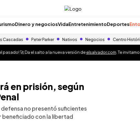
urismo
Dinero y negocios
Vida
Entretenimiento
Deportes
Ento
s Cascadas
Peter Parker
Nativos
Negocios
Centro Histór
 pasado! 🚀 Da el salto a la nueva versión de
elsalvador.com
. Te invitam
rá en prisión, según
Penal
 defensa no presentó suficientes
r beneficiado con la libertad