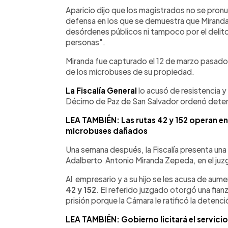
Aparicio dijo que los magistrados no se pron
defensa en los que se demuestra que Mirand
desórdenes públicos ni tampoco por el delit
personas".
Miranda fue capturado el 12 de marzo pasado 
de los microbuses de su propiedad.
La Fiscalía General
lo acusó de resistencia 
Décimo de Paz de San Salvador ordenó detenci
LEA TAMBIÉN: Las rutas 42 y 152 operan ent
microbuses dañados
Una semana después, la Fiscalía presenta una 
Adalberto Antonio Miranda Zepeda, en el juz
Al empresario y a su hijo se les acusa de aume
42 y 152
. El referido juzgado otorgó una fia
prisión porque la Cámara le ratificó la detenc
LEA TAMBIÉN: Gobierno licitará el servicio