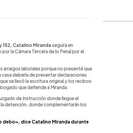
WhatsApp
Copiar link
y 152, Catalino Miranda
seguirá en
 por la Cámara Tercera de lo Penal por el
s arraigos laborales porque no presenté que
 la casa debería de presentar declaraciones
que se llevó la escritura original y los recibos
 abogado que defiende a Miranda.
juzgado de Instrucción donde llegue el
 a la detención, donde complementarán los
 debo», dice Catalino Miranda durante