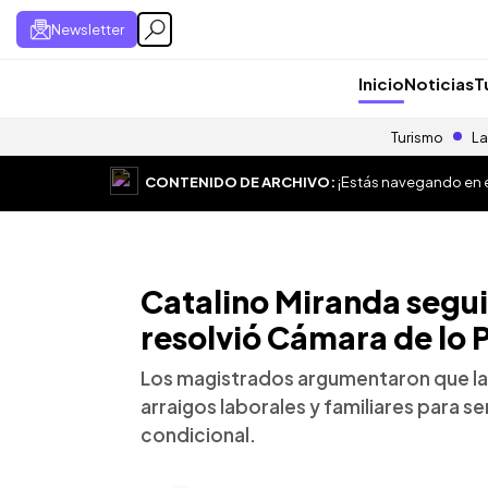
Newsletter
Inicio
Noticias
T
Turismo
La
CONTENIDO DE ARCHIVO:
¡Estás navegando en el
Catalino Miranda segui
resolvió Cámara de lo 
Los magistrados argumentaron que la
arraigos laborales y familiares para se
condicional.