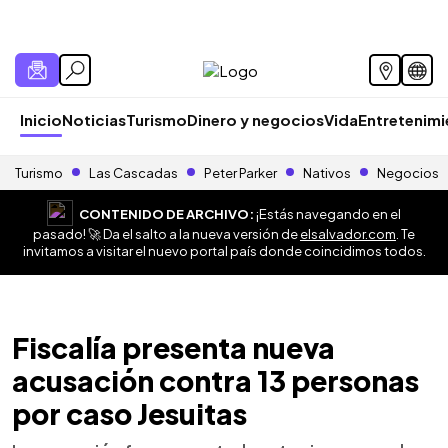
Inicio
Noticias
Turismo
Dinero y negocios
Vida
Entretenim
Turismo
Las Cascadas
Peter Parker
Nativos
Negocios
CONTENIDO DE ARCHIVO:
¡Estás navegando en el
pasado! 🚀 Da el salto a la nueva versión de
elsalvador.com
. Te
invitamos a visitar el nuevo portal país donde coincidimos todos.
Fiscalía presenta nueva
acusación contra 13 personas
por caso Jesuitas