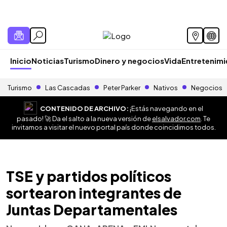
Inicio
Noticias
Turismo
Dinero y negocios
Vida
Entretenim
Turismo
Las Cascadas
Peter Parker
Nativos
Negocios
CONTENIDO DE ARCHIVO:
¡Estás navegando en el
pasado! 🚀 Da el salto a la nueva versión de
elsalvador.com
. Te
invitamos a visitar el nuevo portal país donde coincidimos todos.
TSE y partidos políticos
sortearon integrantes de
Juntas Departamentales