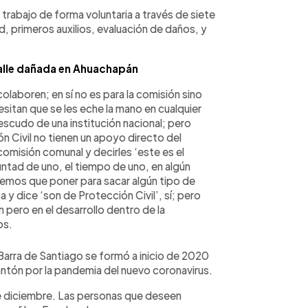
trabajo de forma voluntaria a través de siete
d, primeros auxilios, evaluación de daños, y
calle dañada en Ahuachapán
olaboren; en sí no es para la comisión sino
sitan que se les eche la mano en cualquier
escudo de una institución nacional; pero
 Civil no tienen un apoyo directo del
omisión comunal y decirles ‘este es el
luntad de uno, el tiempo de uno, en algún
emos que poner para sacar algún tipo de
 y dice ‘son de Protección Civil’, sí; pero
 pero en el desarrollo dentro de la
os.
arra de Santiago se formó a inicio de 2020
antón por la pandemia del nuevo coronavirus.
 de diciembre. Las personas que deseen