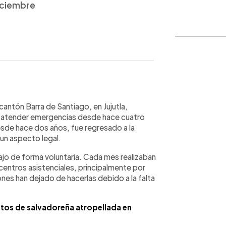
diciembre
WhatsApp
Copiar link
antón Barra de Santiago, en Jujutla,
ra atender emergencias desde hace cuatro
esde hace dos años, fue regresado a la
un aspecto legal.
ajo de forma voluntaria. Cada mes realizaban
entros asistenciales, principalmente por
nes han dejado de hacerlas debido a la falta
stos de salvadoreña atropellada en