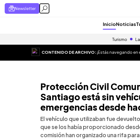
Newsletter
Inicio
Noticias
T
Turismo
La
CONTENIDO DE ARCHIVO:
¡Estás navegando en el
Protección Civil Comun
Santiago está sin vehí
emergencias desde ha
El vehículo que utilizaban fue devuelto
que se los había proporcionado desd
comisión han organizado una rifa par