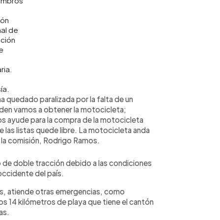
embros
ión
al de
ción
de
ria.
ía.
a quedado paralizada por la falta de un
den vamos a obtener la motocicleta;
os ayude para la compra de la motocicleta
 las listas quede libre. La motocicleta anda
 la comisión, Rodrigo Ramos.
o de doble tracción debido a las condiciones
occidente del país.
as, atiende otras emergencias, como
 los 14 kilómetros de playa que tiene el cantón
as.