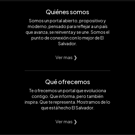
Quiénes somos
Somos un portal abierto, propositivo y
moderno, pensado para reflejar a un país
que avanza, se reinventa y se une. Somos el
punto de conexión con lo mejor de El
Salvador.
Ver mas ❯
Qué ofrecemos
Te ofrecemos un portal que evoluciona
contigo. Que informa, pero también
inspira. Que te representa. Mostramos de lo
que está hecho El Salvador.
Ver mas ❯