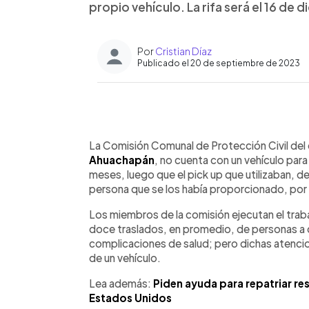
propio vehículo. La rifa será el 16 de 
Por
Cristian Díaz
Publicado el 20 de septiembre de 2023
0:00
Facebook
Twitter
►
Escuchar artículo
La Comisión Comunal de Protección Civil del c
Ahuachapán
, no cuenta con un vehículo pa
meses, luego que el pick up que utilizaban, d
persona que se los había proporcionado, por 
Los miembros de la comisión ejecutan el trab
doce traslados, en promedio, de personas a c
complicaciones de salud; pero dichas atencio
de un vehículo.
Lea además:
Piden ayuda para repatriar re
Estados Unidos