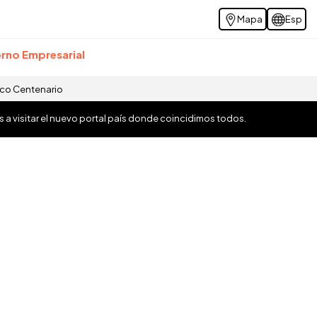
Mapa
Esp
rno Empresarial
ico Centenario
os a visitar el nuevo portal país donde coincidimos todos.