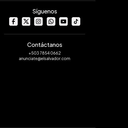
Síguenos
Contáctanos
+503 7854 0662
anunciate@elsalvador.com