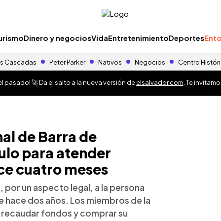
urismo
Dinero y negocios
Vida
Entretenimiento
Deportes
Ento
s Cascadas
Peter Parker
Nativos
Negocios
Centro Histór
 pasado! 🚀 Da el salto a la nueva versión de
elsalvador.com
. Te invitam
al de Barra de
culo para atender
ce cuatro meses
, por un aspecto legal, a la persona
e hace dos años. Los miembros de la
a recaudar fondos y comprar su