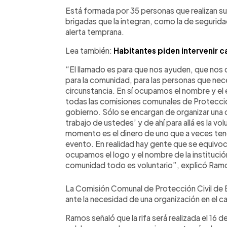
Está formada por 35 personas que realizan su 
brigadas que la integran, como la de segurida
alerta temprana.
Lea también:
Habitantes piden intervenir 
“El llamado es para que nos ayuden, que nos c
para la comunidad, para las personas que nece
circunstancia. En sí ocupamos el nombre y el 
todas las comisiones comunales de Protección
gobierno. Sólo se encargan de organizar una c
trabajo de ustedes’ y de ahí para allá es la vo
momento es el dinero de uno que a veces ten
evento. En realidad hay gente que se equivoca
ocupamos el logo y el nombre de la institución
comunidad todo es voluntario”, explicó Ram
La Comisión Comunal de Protección Civil de B
ante la necesidad de una organización en el c
Ramos señaló que la rifa será realizada el 16