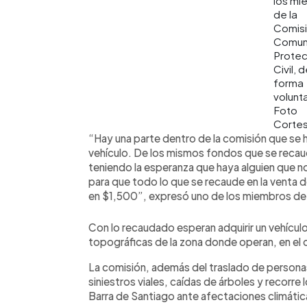
los mi
de la
Comis
Comun
Protec
Civil, 
forma
volunta
Foto
Cortes
“Hay una parte dentro de la comisión que se h
vehículo. De los mismos fondos que se recau
teniendo la esperanza que haya alguien que n
para que todo lo que se recaude en la venta de
en $1,500”, expresó uno de los miembros de
Con lo recaudado esperan adquirir un vehícul
topográficas de la zona donde operan, en el 
La comisión, además del traslado de person
siniestros viales, caídas de árboles y recorre
Barra de Santiago ante afectaciones climátic