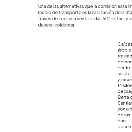
Una de las alternativas que la comisión está 
medio de transporte es la realización de la ri
través de la misma venta de las 600 listas q
deseen colaborar.
Caída
árbole
trasla
person
centro
asiste
y recor
14 kil
de pla
Barra 
Santia
son al
de las
que
desem