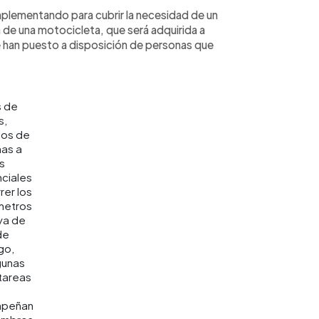
implementando para cubrir la necesidad de un
fa de una motocicleta, que será adquirida a
ue han puesto a disposición de personas que
s de
s,
dos de
as a
s
nciales
rer los
ómetros
ya de
de
go,
gunas
 tareas
peñan