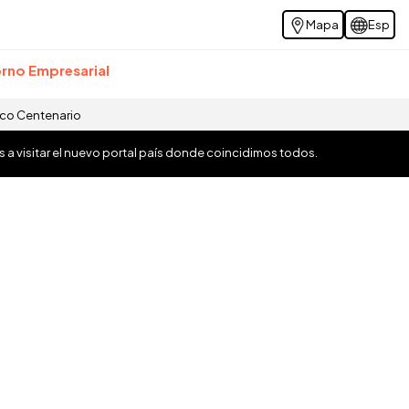
Mapa
Esp
rno Empresarial
ico Centenario
os a visitar el nuevo portal país donde coincidimos todos.