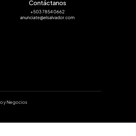
Contáctanos
+503 7854 0662
anunciate@elsalvador.com
ro y Negocios