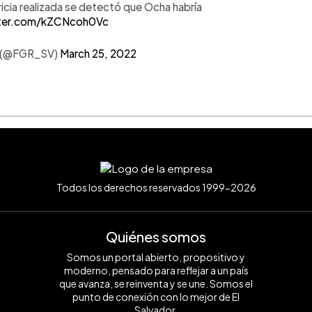
icia realizada se detectó que Ocha habría
tter.com/kZCNcoh0Vc
or (@FGR_SV)
March 25, 2022
Todos los derechos reservados 1999-2026
Quiénes somos
Somos un portal abierto, propositivo y
moderno, pensado para reflejar a un país
que avanza, se reinventa y se une. Somos el
punto de conexión con lo mejor de El
Salvador.