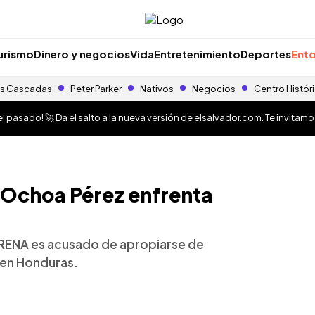
urismo
Dinero y negocios
Vida
Entretenimiento
Deportes
Ento
s Cascadas
Peter Parker
Nativos
Negocios
Centro Histór
 pasado! 🚀 Da el salto a la nueva versión de
elsalvador.com
. Te invitam
 Ochoa Pérez enfrenta
ARENA es acusado de apropiarse de
 en Honduras.