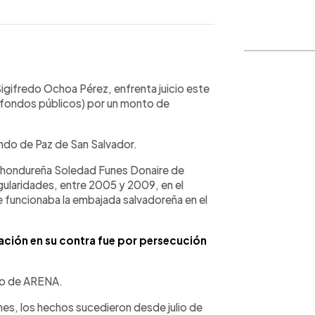
WhatsApp
Copiar link
igifredo Ochoa Pérez, enfrenta juicio este
e fondos públicos) por un monto de
undo de Paz de San Salvador.
a hondureña Soledad Funes Donaire de
gularidades, entre 2005 y 2009, en el
 funcionaba la embajada salvadoreña en el
ción en su contra fue por persecución
do de ARENA.
nes, los hechos sucedieron desde julio de