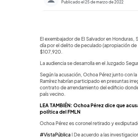
Publicado el 25 de marzo de 2022
0:00
Facebook
Twitter
►
Escuchar artículo
El exembajador de El Salvador en Honduras, S
día por el delito de peculado (apropiación d
$107,920.
La audiencia se desarrolla en el Juzgado Seg
Según la acusación, Ochoa Pérez junto con l
Ramírez habrían participado en presuntas irre
contrato de arrendamiento del edificio donde
país vecino.
LEA TAMBIÉN: Ochoa Pérez dice que acusa
política del FMLN
Ochoa Pérez es coronel retirado y exdiputa
#VistaPública
I De acuerdo a las investigacio