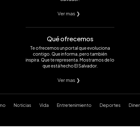
Ver mas ❯
Qué ofrecemos
Te ofrecemos un portal que evoluciona
contigo. Que informa, pero también
inspira. Que te representa. Mostramos de lo
que está hecho El Salvador.
Ver mas ❯
smo
Noticias
Vida
Entretenimiento
Deportes
Dine