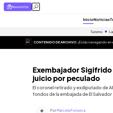
Newsletter
Inicio
Noticias
T
Turismo
La
CONTENIDO DE ARCHIVO:
¡Estás navegando en el
Exembajador Sigifrido
juicio por peculado
El coronel retirado y exdiputado de 
fondos de la embajada de El Salvador
Por
Marcela Fonseca