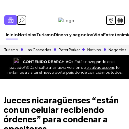
Inicio
Noticias
Turismo
Dinero y negocios
Vida
Entretenim
Turismo
Las Cascadas
Peter Parker
Nativos
Negocios
CONTENIDO DE ARCHIVO:
¡Estás navegando en el
pasado! 🚀 Da el salto a la nueva versión de
elsalvador.com
. Te
invitamos a visitar el nuevo portal país donde coincidimos todos.
Jueces nicaragüenses “están
con un celular recibiendo
órdenes” para condenar a
opositores