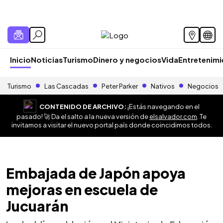
Inicio
Noticias
Turismo
Dinero y negocios
Vida
Entretenim
Turismo
Las Cascadas
Peter Parker
Nativos
Negocios
CONTENIDO DE ARCHIVO:
¡Estás navegando en el
pasado! 🚀 Da el salto a la nueva versión de
elsalvador.com
. Te
invitamos a visitar el nuevo portal país donde coincidimos todos.
Embajada de Japón apoya
mejoras en escuela de
Jucuarán