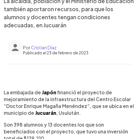
La alcaldía, población y el Ministerio de Educación
también aportaron recursos, para que los
alumnos y docentes tengan condiciones
adecuadas, en Jucuarán
Por
Cristian Díaz
Publicado el 23 de febrero de 2023
0:00
►
Escuchar artículo
La embajada de
Japón
financió el proyecto de
mejoramiento de la infraestructura del Centro Escolar
“Doctor Enrique Magaña Menéndez”, que se ubica en el
municipio de
Jucuarán
, Usulután.
Son 398 alumnos y 13 docentes los que son
beneficiados con el proyecto, que tuvo una inversión
total de $179,210.