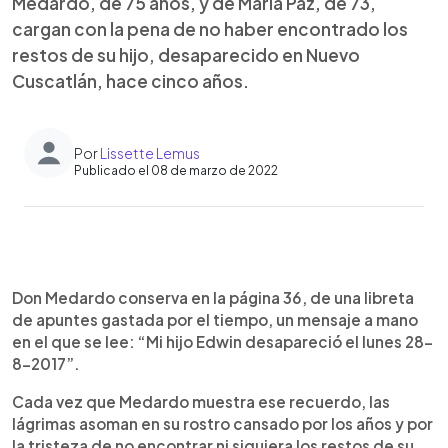
Medardo, de 75 años, y de María Paz, de 73,
cargan con la pena de no haber encontrado los
restos de su hijo, desaparecido en Nuevo
Cuscatlán, hace cinco años.
Por
Lissette Lemus
Publicado el 08 de marzo de 2022
0:00
►
Escuchar artículo
Don Medardo conserva en la página 36, de una libreta
de apuntes gastada por el tiempo, un mensaje a mano
en el que se lee: “Mi hijo Edwin desapareció el lunes 28-
8-2017”.
Cada vez que Medardo muestra ese recuerdo, las
lágrimas asoman en su rostro cansado por los años y por
la tristeza de no encontrar ni siquiera los restos de su