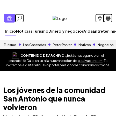
Inicio
Noticias
Turismo
Dinero y negocios
Vida
Entretenim
Turismo
Las Cascadas
Peter Parker
Nativos
Negocios
CONTENIDO DE ARCHIVO:
¡Estás navegando en el
pasado! 🚀 Da el salto a la nueva versión de
elsalvador.com
. Te
invitamos a visitar el nuevo portal país donde coincidimos todos.
Los jóvenes de la comunidad
San Antonio que nunca
volvieron