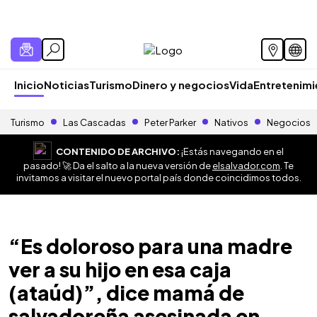
Inicio
Noticias
Turismo
Dinero y negocios
Vida
Entretenim
Turismo
Las Cascadas
Peter Parker
Nativos
Negocios
CONTENIDO DE ARCHIVO:
¡Estás navegando en el
pasado! 🚀 Da el salto a la nueva versión de
elsalvador.com
. Te
invitamos a visitar el nuevo portal país donde coincidimos todos.
“Es doloroso para una madre
ver a su hijo en esa caja
(ataúd)”, dice mamá de
salvadoreña asesinada en