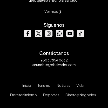
de lo que está hecho El Salvador.
Ver mas ❯
Síguenos
Contáctanos
+503 7854 0662
anunciate@elsalvador.com
Inicio
Turismo
Noticias
Vida
Entretenimiento
Deportes
Dinero y Negocios