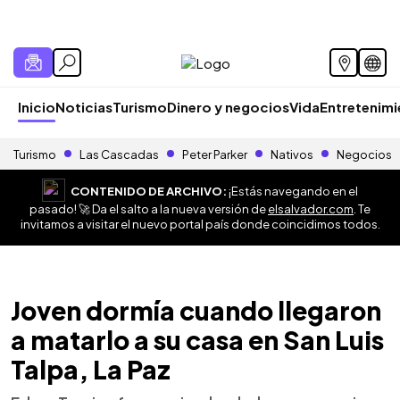
Inicio
Noticias
Turismo
Dinero y negocios
Vida
Entretenim
Turismo
Las Cascadas
Peter Parker
Nativos
Negocios
CONTENIDO DE ARCHIVO:
¡Estás navegando en el
pasado! 🚀 Da el salto a la nueva versión de
elsalvador.com
. Te
invitamos a visitar el nuevo portal país donde coincidimos todos.
Joven dormía cuando llegaron
a matarlo a su casa en San Luis
Talpa, La Paz