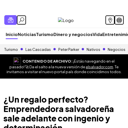
Inicio
Noticias
Turismo
Dinero y negocios
Vida
Entretenim
Turismo
Las Cascadas
Peter Parker
Nativos
Negocios
CONTENIDO DE ARCHIVO:
¡Estás navegando en el
pasado! 🚀 Da el salto a la nueva versión de
elsalvador.com
. Te
invitamos a visitar el nuevo portal país donde coincidimos todos.
¿Un regalo perfecto?
Emprendedora salvadoreña
sale adelante con ingenio y
determinación