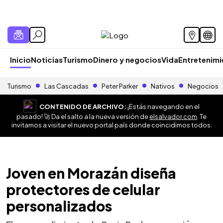
Inicio
Noticias
Turismo
Dinero y negocios
Vida
Entretenim
Turismo
Las Cascadas
Peter Parker
Nativos
Negocios
CONTENIDO DE ARCHIVO:
¡Estás navegando en el
pasado! 🚀 Da el salto a la nueva versión de
elsalvador.com
. Te
invitamos a visitar el nuevo portal país donde coincidimos todos.
Joven en Morazán diseña
protectores de celular
personalizados