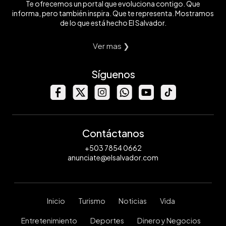
Te ofrecemos un portal que evoluciona contigo. Que
informa, pero también inspira. Que te representa. Mostramos
de lo que está hecho El Salvador.
Ver mas ❯
Síguenos
Contáctanos
+503 7854 0662
anunciate@elsalvador.com
Inicio
Turismo
Noticias
Vida
Entretenimiento
Deportes
Dinero y Negocios