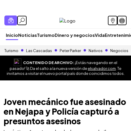
Inicio
Noticias
Turismo
Dinero y negocios
Vida
Entretenim
Turismo
Las Cascadas
Peter Parker
Nativos
Negocios
CONTENIDO DE ARCHIVO:
¡Estás navegando en el
pasado! 🚀 Da el salto a la nueva versión de
elsalvador.com
. Te
invitamos a visitar el nuevo portal país donde coincidimos todos.
Joven mecánico fue asesinado
en Nejapa y Policía capturó a
presuntos asesinos