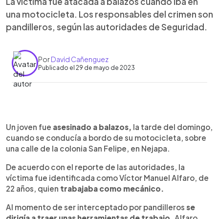
La víctima fue atacada a balazos cuando iba en
una motocicleta. Los responsables del crimen son
pandilleros, según las autoridades de Seguridad.
Por
David Cañenguez
Publicado el 29 de mayo de 2023
0:00
►
Escuchar artículo
Un joven fue
asesinado a balazos,
la tarde del domingo,
cuando se conducía a bordo de su motocicleta, sobre
una calle de la colonia San Felipe, en Nejapa.
De acuerdo con el reporte de las autoridades, la
víctima fue identificada como Víctor Manuel Alfaro, de
22 años, quien
trabajaba como mecánico.
Al momento de ser interceptado por pandilleros
se
dirigía a traer unas herramientas de trabajo.
Alfaro