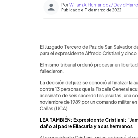
Por
Wiliam A. Hernández / David Marr
Publicado el 11 de marzo de 2022
0:00
Facebook
Twitter
►
Escuchar artículo
El Juzgado Tercero de Paz de San Salvador de
para el expresidente Alfredo Cristiani y cinc
El mismo tribunal ordenó procesar en liberta
fallecieron.
La decisión del juez se conoció al finalizar la
contra 13 personas que la Fiscalía General acu
asesinato de seis sacerdotes jesuitas, una co
noviembre de 1989 por un comando militar en
Cañas (UCA).
LEA TAMBIÉN: Expresidente Cristiani: “Jam
daño al padre Ellacuría y a sus hermanos
Al expresidente Cristiani, quien gobernó el p