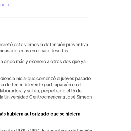
oquín
WhatsApp
Copiar link
cretó este viernes la detención preventiva
o acusados más en el caso Jesuitas.
d a cinco más y exoneró a otros dos que ya
 audiencia inicial que comenzó el jueves pasado
sa de tener diferente participación en el
laboradora y su hija, perpetrado el 16 de
 la Universidad Centroamericana José Simeón
ás hubiera autorizado que se hiciera
aís entre 1989 y 1994, le decretaron detención