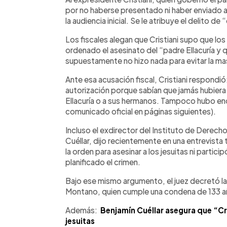
por no haberse presentado ni haber enviado a
la audiencia inicial. Se le atribuye el delito 
Los fiscales alegan que Cristiani supo que lo
ordenado el asesinato del “padre Ellacuría y 
supuestamente no hizo nada para evitar la ma
Ante esa acusación fiscal, Cristiani respondi
autorización porque sabían que jamás hubiera 
Ellacuría o a sus hermanos. Tampoco hubo en
comunicado oficial en páginas siguientes).
Incluso el exdirector del Instituto de Derec
Cuéllar, dijo recientemente en una entrevista t
la orden para asesinar a los jesuitas ni partici
planificado el crimen.
Bajo ese mismo argumento, el juez decretó la
Montano, quien cumple una condena de 133 añ
Además:
Benjamín Cuéllar asegura que “Cri
jesuitas