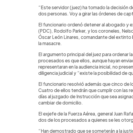
“Este servidor (juez) ha tomado la decisión d
dos personas. Voy a girar las órdenes de captu
El funcionario ordenó detener al abogado y 
(PDC), Rodolfo Parker, y los coroneles, Nels
Óscar León Linares, comandante del extinto ba
la masacre.
El argumento principal del juez para ordenar 
procesados es que ellos, aunque hayan envi
representaran en la audiencia inicial, no prese
diligencia judicial y “existe la posibilidad de q
El funcionario resolvió además que cinco de 
Cuatro de ellos tendrán que cumplir con las r
días al juzgado de Instrucción que sea asignad
cambiar de domicilio.
El exjefe de la Fuerza Aérea, general Juan Raf
dos de los procesados a quienes se les otorg
“Han demostrado que se someterán a la justi