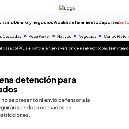
urismo
Dinero y negocios
Vida
Entretenimiento
Deportes
Ento
s Cascadas
Peter Parker
Nativos
Negocios
Centro Histór
 pasado! 🚀 Da el salto a la nueva versión de
elsalvador.com
. Te invitam
dena detención para
sados
 no se presentó ni envió defensor a la
eguirán siendo procesados en
estricciones.