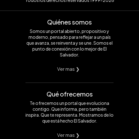
Todos los derechos reservados 1999-2026
Quiénes somos
Somos un portal abierto, propositivo y
moderno, pensado para reflejar a un país
que avanza, se reinventa y se une. Somos el
punto de conexión con lo mejor de El
Salvador.
Ver mas ❯
Qué ofrecemos
Te ofrecemos un portal que evoluciona
contigo. Que informa, pero también
inspira. Que te representa. Mostramos de lo
que está hecho El Salvador.
Ver mas ❯