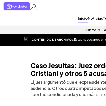
Newsletter
Inicio
Noticias
T
Turismo
La
CONTENIDO DE ARCHIVO:
¡Estás navegando en el
Caso Jesuitas: Juez or
Cristiani y otros 5 acu
El juez argumentó que el expresidente
audiencia. Otros cuatro imputados s
libertad condicionada y uno más sin r