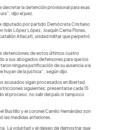
e decretar la detención provisional para esas
ra”, dijo el juez.
ex diputado por partido Demócrata Cristiano
on Iván López López, Joaquín Cerna Flores,
tallón Atlacatl, unidad militar que perpetró
las detenciones de estos últimos cuatro
ado a sus abogados defensores para que los
ntaron ninguna justificación de su ausencia a la
ue huyan de la justicia”, según dijo.
los acusados sigan procesados en libertad.
estricciones siguientes: presentarse cada 15
o el proceso, no salir del país ni tampoco
ael Bustillo y el coronel Camilo Hernández son
ó las medidas anteriores.
cia. La voluntad y el deseo de demostrar que