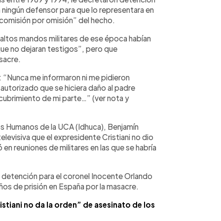
 ningún defensor para que lo representara en
de “comisión por omisión” del hecho.
s altos mandos militares de ese época habían
que no dejaran testigos”, pero que
sacre.
ó: “Nunca me informaron ni me pidieron
autorizado que se hiciera daño al padre
cubrimiento de mi parte…” (ver nota y
hos Humanos de la UCA (Idhuca), Benjamín
elevisiva que el expresidente Cristiani no dio
pó en reuniones de militares en las que se habría
 detención para el coronel Inocente Orlando
os de prisión en España por la masacre.
stiani no da la orden” de asesinato de los