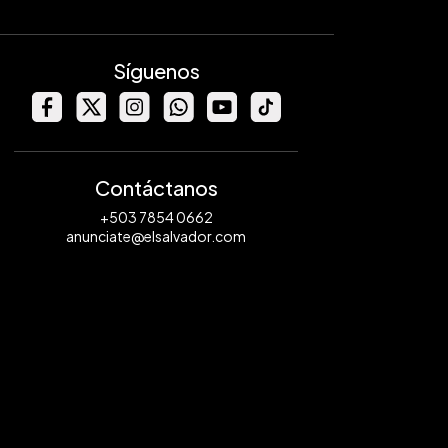
Síguenos
Contáctanos
+503 7854 0662
anunciate@elsalvador.com