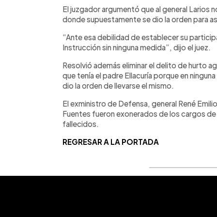
El juzgador argumentó que al general Larios n
donde supuestamente se dio la orden para ase
“Ante esa debilidad de establecer su particip
Instrucción sin ninguna medida”, dijo el juez.
Resolvió además eliminar el delito de hurto 
que tenía el padre Ellacuría porque en ninguna
dio la orden de llevarse el mismo.
El exministro de Defensa, general René Emilio
Fuentes fueron exonerados de los cargos de 
fallecidos.
REGRESAR A LA PORTADA