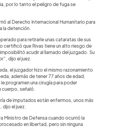
cia, por lo tanto el peligro de fuga se
rrió al Derecho Internacional Humanitario para
a la detención.
operado para retirarle unas cataratas de sus
o certificó que Rivas tiene un alto riesgo de
mposibilitó acudir al llamado del juzgado. Su
”, dijo el juez.
peda, el juzgador hizo el mismo razonamiento
epeda, además de tener 77 años de edad,
 le programen una cirugía para poder
u cuerpo, señaló.
ría de imputados están enfermos, unos más
dijo el juez.
ra Ministro de Defensa cuando ocurrió la
procesado en libertad, pero sin ninguna