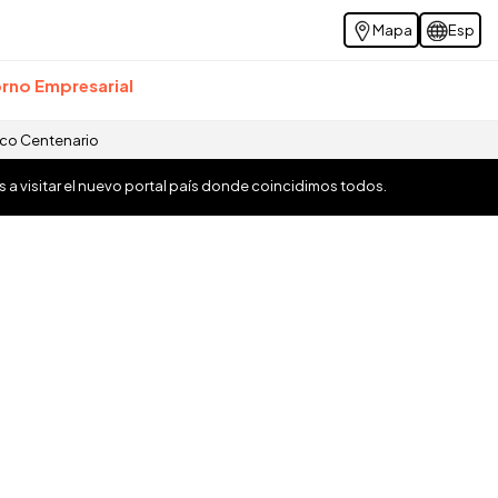
Mapa
Esp
rno Empresarial
ico Centenario
os a visitar el nuevo portal país donde coincidimos todos.