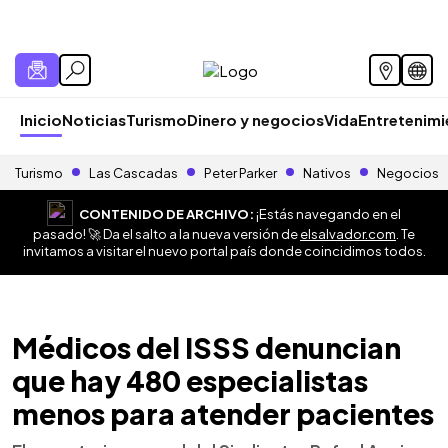
Inicio
Noticias
Turismo
Dinero y negocios
Vida
Entretenim
Turismo
Las Cascadas
Peter Parker
Nativos
Negocios
CONTENIDO DE ARCHIVO:
¡Estás navegando en el
pasado! 🚀 Da el salto a la nueva versión de
elsalvador.com
. Te
invitamos a visitar el nuevo portal país donde coincidimos todos.
Médicos del ISSS denuncian
que hay 480 especialistas
menos para atender pacientes