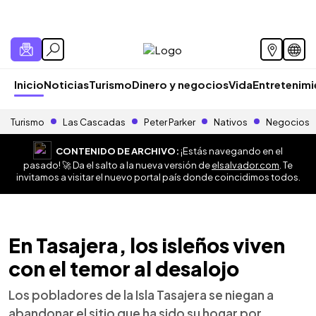
Inicio
Noticias
Turismo
Dinero y negocios
Vida
Entretenim
Turismo
Las Cascadas
Peter Parker
Nativos
Negocios
CONTENIDO DE ARCHIVO:
¡Estás navegando en el
pasado! 🚀 Da el salto a la nueva versión de
elsalvador.com
. Te
invitamos a visitar el nuevo portal país donde coincidimos todos.
En Tasajera, los isleños viven
con el temor al desalojo
Los pobladores de la Isla Tasajera se niegan a
abandonar el sitio que ha sido su hogar por