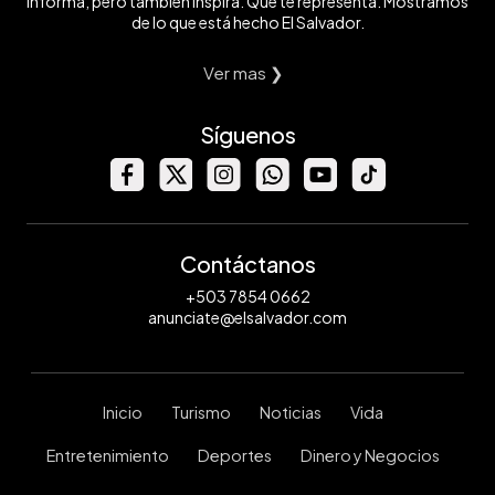
informa, pero también inspira. Que te representa. Mostramos
de lo que está hecho El Salvador.
Ver mas ❯
Síguenos
Contáctanos
+503 7854 0662
anunciate@elsalvador.com
Inicio
Turismo
Noticias
Vida
Entretenimiento
Deportes
Dinero y Negocios