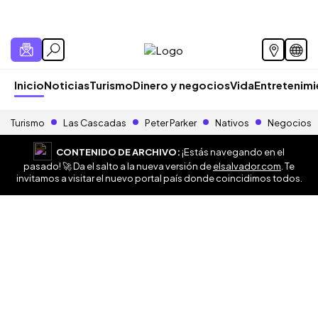
Inicio
Noticias
Turismo
Dinero y negocios
Vida
Entretenim
Turismo
Las Cascadas
Peter Parker
Nativos
Negocios
CONTENIDO DE ARCHIVO:
¡Estás navegando en el
pasado! 🚀 Da el salto a la nueva versión de
elsalvador.com
. Te
invitamos a visitar el nuevo portal país donde coincidimos todos.