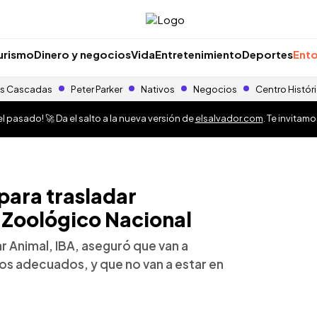
urismo
Dinero y negocios
Vida
Entretenimiento
Deportes
Ento
s Cascadas
Peter Parker
Nativos
Negocios
Centro Histór
 pasado! 🚀 Da el salto a la nueva versión de
elsalvador.com
. Te invitam
para trasladar
l Zoológico Nacional
ar Animal, IBA, aseguró que van a
os adecuados, y que no van a estar en