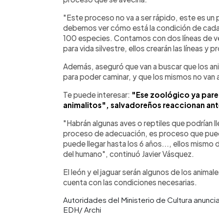
"Este proceso no va a ser rápido, este es un 
debemos ver cómo está la condición de cada 
100 especies. Contamos con dos líneas de ve
para vida silvestre, ellos crearán las líneas y
Además, aseguró que van a buscar que los a
para poder caminar, y que los mismos no van a 
Te puede interesar:
"Ese zoológico ya parec
animalitos", salvadoreños reaccionan ante
"Habrán algunas aves o reptiles que podrían lle
proceso de adecuación, es proceso que pued
puede llegar hasta los 6 años..., ellos mismo d
del humano", continuó Javier Vásquez.
El león y el jaguar serán algunos de los animal
cuenta con las condiciones necesarias.
Autoridades del Ministerio de Cultura anunci
EDH/ Archi