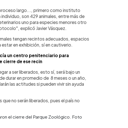
proceso largo..., primero como instituto
individuo, son 429 animales, entre más de
terinarios uno para especies menores otro
 protocolo", explicó Javier Vásquez.
nimales tengan recintos adecuados, espacios
estar en exhibición, sí en cautiverio.
ía un centro penitenciario para
 cierre de ese recin
gar a ser liberados, esto sí, será bajo un
e durar en promedio de 8 meses o un año,
arán las actitudes si pueden vivir sin ayuda
es que no serán liberados, pues el país no
aron el cierre del Parque Zoológico. Foto