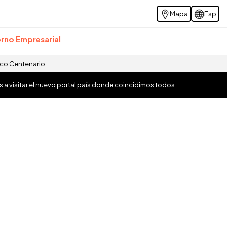
Mapa
Esp
rno Empresarial
ico Centenario
os a visitar el nuevo portal país donde coincidimos todos.