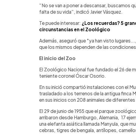
“No se van a poner a descansar, buscamos que
falta de su vida”, indicó Javier Vásquez.
Te puede interesar:
¿Los recuerdas? 5 gran
circunstancias en el Zoológico
Además, aseguró que "ya han visto lugares...,
que los mismos dependen de las condiciones 
El inicio del Zoo
El Zoológico Nacional fue fundado el 26 de m
teniente coronel Óscar Osorio.
En su inició compartió instalaciones con el M
trasladado a los terrenos de la antigua finca
en sus inicios con 208 animales de diferentes
El 29 de junio de 1955 que el parque zoológico
arribaron desde Hamburgo, Alemania, 17 ejem
una elefanta asiática llamada Manyula, que m
cebras, tigres de bengala, antílopes, camellos