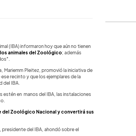
WhatsApp
Copiar link
imal (IBA) informaron hoy que aún no tienen
los animales del Zoológico
; además
dos".
ra, Mariemm Pleitez, promovió la iniciativa de
e ese recinto y que los ejemplares de la
d del IBA.
es estén en manos del IBA, las instalaciones
co.
 del Zoológico Nacional y convertirá sus
, presidente del IBA, ahondó sobre el