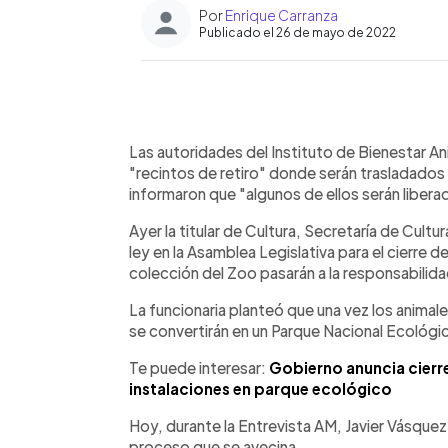
Por
Enrique Carranza
Publicado el 26 de mayo de 2022
0:00
Facebook
Twitter
►
Escuchar artículo
Las autoridades del Instituto de Bienestar An
"recintos de retiro" donde serán trasladados
informaron que "algunos de ellos serán libera
Ayer la titular de Cultura, Secretaría de Cultu
ley en la Asamblea Legislativa para el cierre d
colección del Zoo pasarán a la responsabilida
La funcionaria planteó que una vez los animal
se convertirán en un Parque Nacional Ecológi
Te puede interesar:
Gobierno anuncia cierre
instalaciones en parque ecológico
Hoy, durante la Entrevista AM, Javier Vásquez
proceso que se avecina.