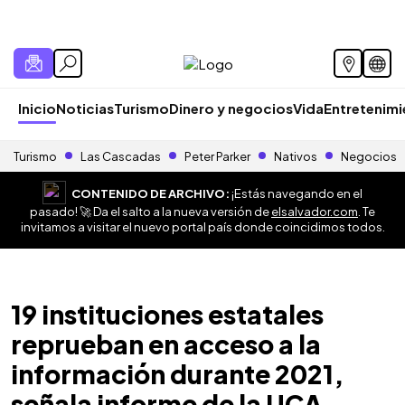
Inicio
Noticias
Turismo
Dinero y negocios
Vida
Entretenim
Turismo
Las Cascadas
Peter Parker
Nativos
Negocios
CONTENIDO DE ARCHIVO:
¡Estás navegando en el
pasado! 🚀 Da el salto a la nueva versión de
elsalvador.com
. Te
invitamos a visitar el nuevo portal país donde coincidimos todos.
19 instituciones estatales
reprueban en acceso a la
información durante 2021,
señala informe de la UCA