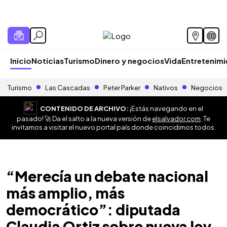
Inicio
Noticias
Turismo
Dinero y negocios
Vida
Entretenim
Turismo
Las Cascadas
Peter Parker
Nativos
Negocios
CONTENIDO DE ARCHIVO:
¡Estás navegando en el
pasado! 🚀 Da el salto a la nueva versión de
elsalvador.com
. Te
invitamos a visitar el nuevo portal país donde coincidimos todos.
“Merecía un debate nacional
más amplio, más
democrático”: diputada
Claudia Ortiz sobre nueva ley