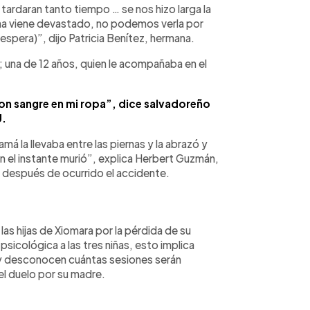
ardaran tanto tiempo … se nos hizo larga la
na viene devastado, no podemos verla por
espera)”, dijo Patricia Benítez, hermana.
; una de 12 años, quien le acompañaba en el
n sangre en mi ropa”, dice salvadoreño
U.
á la llevaba entre las piernas y la abrazó y
en el instante murió”, explica Herbert Guzmán,
as después de ocurrido el accidente.
as hijas de Xiomara por la pérdida de su
 psicológica a las tres niñas, esto implica
y desconocen cuántas sesiones serán
el duelo por su madre.