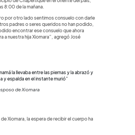
cipio de Chapeltique en el oriente del país,
las 8:00 de la mañana.
ero por otro lado sentimos consuelo con darle
 otros padres o seres queridos no han podido,
odido encontrar ese consuelo que ahora
 a nuestra hija Xiomara”, agregó José
má la llevaba entre las piernas y la abrazó y
a y espalda en el instante murió”
esposo de Xiomara
e Xiomara, la espera de recibir el cuerpo ha