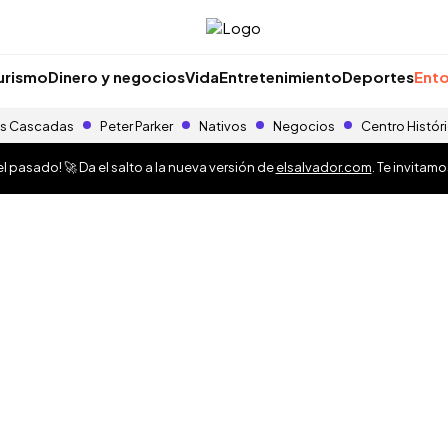
urismo
Dinero y negocios
Vida
Entretenimiento
Deportes
Ento
s Cascadas
Peter Parker
Nativos
Negocios
Centro Histór
 pasado! 🚀 Da el salto a la nueva versión de
elsalvador.com
. Te invitam