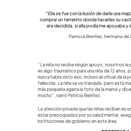
"Ella se fue con la ilusión de darle una mej
comprar un terrenito donde hacerles su casita 
era decidida, si ella podía me apoyaba y e
Patricia Benítez, hermana de
“La niña no recibe ningún apoyo, nosotros le p
es algo traumático para una niña de 12 años, p
nunca había visto eso, incluso el oficial de la
fallecida. La niña se ve tranquila, pero está m
más pequeña agarra la foto de la mamá y dice
mucho”, narró Patricia Benítez.
La atención privada que las niñas reciben es un
estar preocupados por su salud mental, asegu
instituciones de gobierno en esta área.