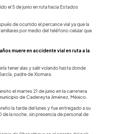
ido el 5 de junio en ruta hacia Estados
pués de ocurrido el percance vial ya que la
 familiares por medio del teléfono celular que
años muere en accidente vial en ruta a la
ría tener alas y salir volando hasta donde
García, padre de Xiomara.
sito el martes 21 de junio en la carretera
municipio de Cadereyta Jiménez, México.
oreño la tarde del lunes y fue entregado a su
de la noche, sin presencia de personal de