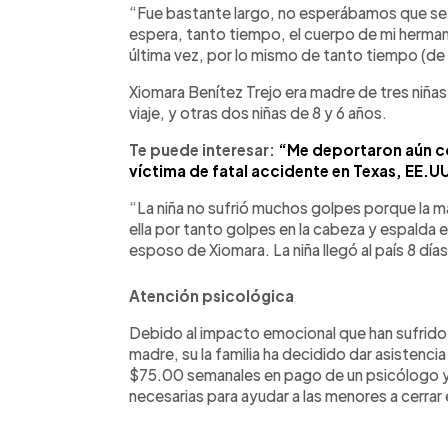
“Fue bastante largo, no esperábamos que se t
espera, tanto tiempo, el cuerpo de mi herma
última vez, por lo mismo de tanto tiempo (de 
Xiomara Benítez Trejo era madre de tres niñas
viaje, y otras dos niñas de 8 y 6 años.
Te puede interesar:
“Me deportaron aún co
víctima de fatal accidente en Texas, EE.U
“La niña no sufrió muchos golpes porque la mam
ella por tanto golpes en la cabeza y espalda 
esposo de Xiomara. La niña llegó al país 8 dí
Atención psicológica
Debido al impacto emocional que han sufrido l
madre, su la familia ha decidido dar asistencia
$75.00 semanales en pago de un psicólogo 
necesarias para ayudar a las menores a cerrar 