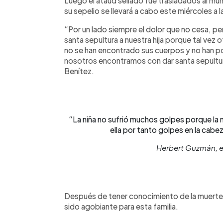
Luego el ataúd sellado fue trasladados al muni
su sepelio se llevará a cabo este miércoles a 
“Por un lado siempre el dolor que no cesa, p
santa sepultura a nuestra hija porque tal vez
no se han encontrado sus cuerpos y no han p
nosotros encontramos con dar santa sepultura
Benítez.
“La niña no sufrió muchos golpes porque la ma
ella por tanto golpes en la cabez
Herbert Guzmán, 
Después de tener conocimiento de la muerte d
sido agobiante para esta familia.