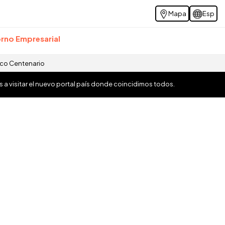
Mapa
Esp
rno Empresarial
ico Centenario
os a visitar el nuevo portal país donde coincidimos todos.