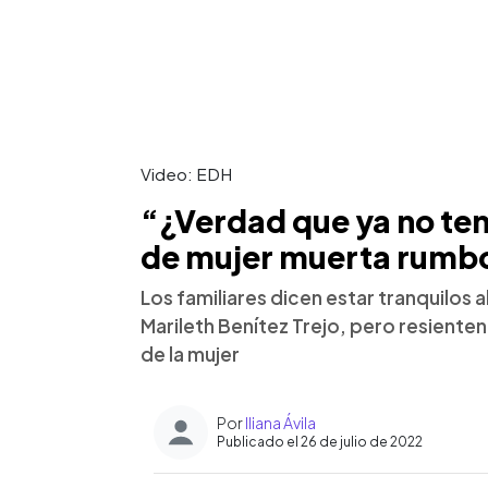
Video: EDH
“¿Verdad que ya no te
de mujer muerta rumbo
Los familiares dicen estar tranquilos
Marileth Benítez Trejo, pero resienten
de la mujer
Por
Iliana Ávila
Publicado el 26 de julio de 2022