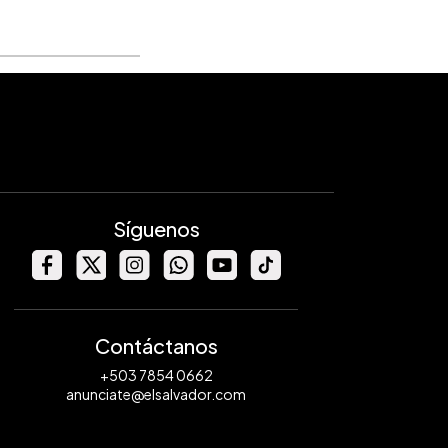
Síguenos
Contáctanos
+503 7854 0662
anunciate@elsalvador.com