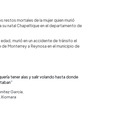
WhatsApp
Copiar link
s restos mortales de la mujer quien murió
ta su natal Chapeltique en el departamento de
 edad, murió en un accidente de tránsito el
ce de Monterrey a Reynosa en el municipio de
uería tener alas y salir volando hasta donde
staban”
nítez García,
 Xiomara