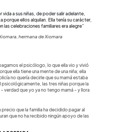
or vida a sus niñas, de poder salir adelante,
porque ellos alquilan. Ella tenía su carácter,
n las celebraciones familiares era alegre”
 Xiomara, hermana de Xiomara
agamos el psicólogo, lo que ella vio y vivió
orque ella tiene una mente de una niña; ella
 policía no quería decirle que su mamá estaba
al psicológicamente, las tres niñas porque la
 - verdad que yo ya no tengo mamá - y llora
 precio que la familia ha decidido pagar al
ran que no ha recibido ningún apoyo de las