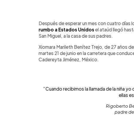
0:00
Facebook
Twitter
►
Escuchar artículo
Después de esperar un mes con cuatro días lo
rumbo a Estados Unidos
el ataúd llegó has
San Miguel, a la casa de sus padres.
Xiomara Marileth Benítez Trejo, de 27 años de
martes 21 de junio en la carretera que condu
Cadereyta Jiménez, México.
“Cuando recibimos la llamada de la niña yo q
ellas e
Rigoberto Be
padre de