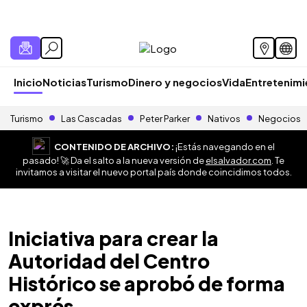
Inicio
Noticias
Turismo
Dinero y negocios
Vida
Entretenim
Turismo
Las Cascadas
Peter Parker
Nativos
Negocios
CONTENIDO DE ARCHIVO:
¡Estás navegando en el
pasado! 🚀 Da el salto a la nueva versión de
elsalvador.com
. Te
invitamos a visitar el nuevo portal país donde coincidimos todos.
Iniciativa para crear la
Autoridad del Centro
Histórico se aprobó de forma
exprés