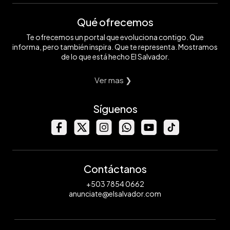
Qué ofrecemos
Te ofrecemos un portal que evoluciona contigo. Que
informa, pero también inspira. Que te representa. Mostramos
de lo que está hecho El Salvador.
Ver mas ❯
Síguenos
Contáctanos
+503 7854 0662
anunciate@elsalvador.com