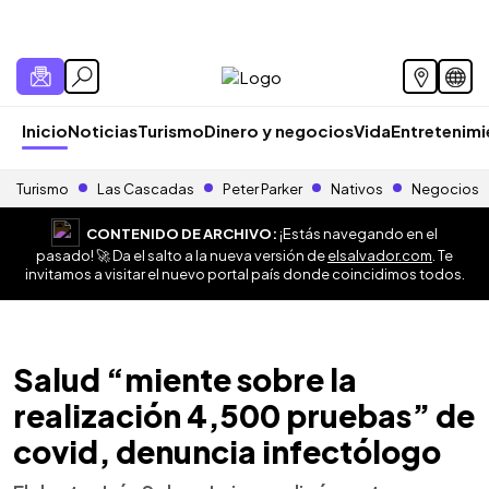
Inicio
Noticias
Turismo
Dinero y negocios
Vida
Entretenim
Turismo
Las Cascadas
Peter Parker
Nativos
Negocios
CONTENIDO DE ARCHIVO:
¡Estás navegando en el
pasado! 🚀 Da el salto a la nueva versión de
elsalvador.com
. Te
invitamos a visitar el nuevo portal país donde coincidimos todos.
Salud “miente sobre la
realización 4,500 pruebas” de
covid, denuncia infectólogo