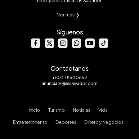
de lo que está hecho El Salvador.
Ver mas ❯
Síguenos
Contáctanos
+503 7854 0662
anunciate@elsalvador.com
Inicio
Turismo
Noticias
Vida
Entretenimiento
Deportes
Dinero y Negocios