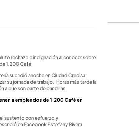
WhatsApp
Copiar link
luto rechazo e indignación al conocer sobre
 de 1.200 Café.
tería sucedió anoche en Ciudad Credisa
izar su jornada de trabajo. Horas más tarde la
ón a que son parte de pandillas.
tienen a empleados de 1.200 Café en
el sustento con esfuerzo y
 escribió en Facebook
Estefany Rivera
.