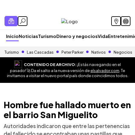
Inicio
Noticias
Turismo
Dinero y negocios
Vida
Entretenim
Turismo
Las Cascadas
Peter Parker
Nativos
Negocios
CONTENIDO DE ARCHIVO:
¡Estás navegando en el
pasado! 🚀 Da el salto a la nueva versión de
elsalvador.com
. Te
invitamos a visitar el nuevo portal país donde coincidimos todos.
Hombre fue hallado muerto en
el barrio San Miguelito
Autoridades indicaron que entre las pertenencias
del fallecido se encontraban unas pastillas que