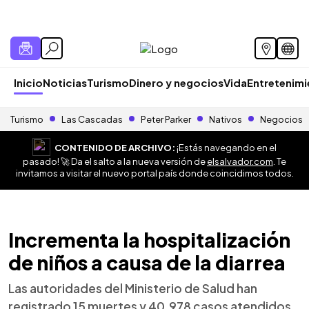
Inicio
Noticias
Turismo
Dinero y negocios
Vida
Entretenim
Turismo
Las Cascadas
Peter Parker
Nativos
Negocios
CONTENIDO DE ARCHIVO:
¡Estás navegando en el
pasado! 🚀 Da el salto a la nueva versión de
elsalvador.com
. Te
invitamos a visitar el nuevo portal país donde coincidimos todos.
Incrementa la hospitalización
de niños a causa de la diarrea
Las autoridades del Ministerio de Salud han
registrado 15 muertes y 40,978 casos atendidos