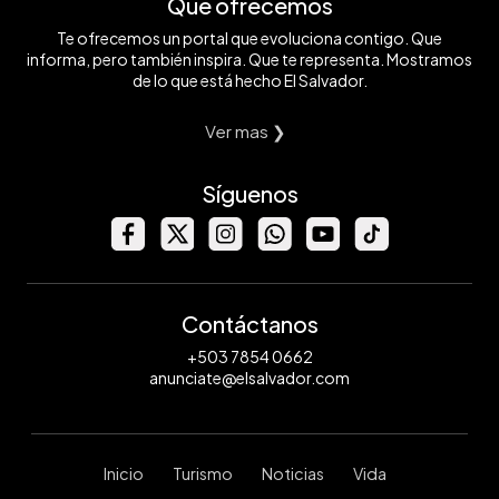
Qué ofrecemos
Te ofrecemos un portal que evoluciona contigo. Que
informa, pero también inspira. Que te representa. Mostramos
de lo que está hecho El Salvador.
Ver mas ❯
Síguenos
Contáctanos
+503 7854 0662
anunciate@elsalvador.com
Inicio
Turismo
Noticias
Vida