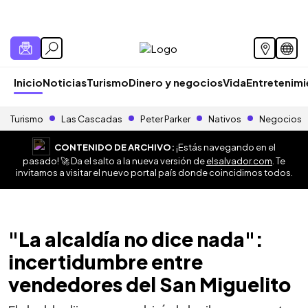
Inicio
Noticias
Turismo
Dinero y negocios
Vida
Entretenim
Turismo
Las Cascadas
Peter Parker
Nativos
Negocios
CONTENIDO DE ARCHIVO:
¡Estás navegando en el
pasado! 🚀 Da el salto a la nueva versión de
elsalvador.com
. Te
invitamos a visitar el nuevo portal país donde coincidimos todos.
"La alcaldía no dice nada":
incertidumbre entre
vendedores del San Miguelito