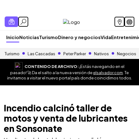
Inicio
Noticias
Turismo
Dinero y negocios
Vida
Entretenim
Turismo
Las Cascadas
Peter Parker
Nativos
Negocios
CONTENIDO DE ARCHIVO:
¡Estás navegando en el
pasado! 🚀 Da el salto a la nueva versión de
elsalvador.com
. Te
invitamos a visitar el nuevo portal país donde coincidimos todos.
Incendio calcinó taller de
motos y venta de lubricantes
en Sonsonate