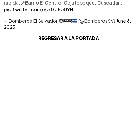
rápida.📍Barrio El Centro, Cojutepeque, Cuscatlán.
pic.twitter.com/eplGdEoD9H
— Bomberos El Salvador
🧑‍🚒
🚒
(@BomberosSV)
June 8,
2023
REGRESAR A LA PORTADA