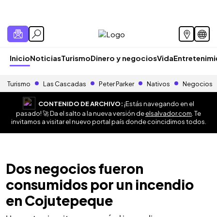
Inicio
Noticias
Turismo
Dinero y negocios
Vida
Entretenim
Turismo
Las Cascadas
Peter Parker
Nativos
Negocios
CONTENIDO DE ARCHIVO:
¡Estás navegando en el
pasado! 🚀 Da el salto a la nueva versión de
elsalvador.com
. Te
invitamos a visitar el nuevo portal país donde coincidimos todos.
Dos negocios fueron
consumidos por un incendio
en Cojutepeque