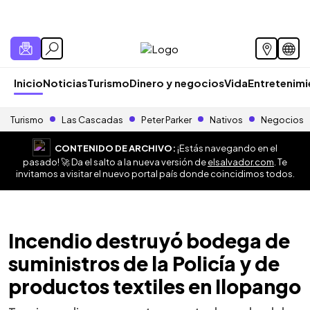
Inicio
Noticias
Turismo
Dinero y negocios
Vida
Entretenim
Turismo
Las Cascadas
Peter Parker
Nativos
Negocios
CONTENIDO DE ARCHIVO:
¡Estás navegando en el
pasado! 🚀 Da el salto a la nueva versión de
elsalvador.com
. Te
invitamos a visitar el nuevo portal país donde coincidimos todos.
Incendio destruyó bodega de
suministros de la Policía y de
productos textiles en Ilopango