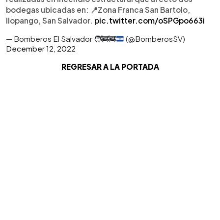
bodegas ubicadas en: 📍Zona Franca San Bartolo,
Ilopango, San Salvador.
pic.twitter.com/oSPGpo663i
— Bomberos El Salvador
🧑‍🚒
🚒
(@BomberosSV)
December 12, 2022
REGRESAR A LA PORTADA