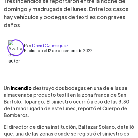
Tres incendios se reportaron entre la noche del
domingo y madrugada del lunes. Entre los casos
hay vehículos y bodegas de textiles con graves
daños.
Por
David Cañenguez
Publicado el 12 de diciembre de 2022
0:00
►
Escuchar artículo
Un
incendio
destruyó dos bodegas en una de ellas se
almacenaba producto textil en la zona franca de San
Bartolo, Ilopango. El siniestro ocurrió a eso de las 3.30
de la madrugada de este lunes, reportó el Cuerpo de
Bomberos.
El director de dicha institución, Baltazar Solano, detalló
que, una de las zonas donde se registró el siniestro es