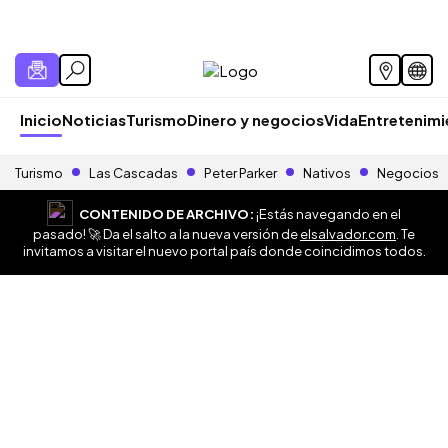
Inicio
Noticias
Turismo
Dinero y negocios
Vida
Entretenim
Turismo
Las Cascadas
Peter Parker
Nativos
Negocios
CONTENIDO DE ARCHIVO:
¡Estás navegando en el
pasado! 🚀 Da el salto a la nueva versión de
elsalvador.com
. Te
invitamos a visitar el nuevo portal país donde coincidimos todos.