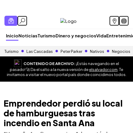
Inicio
Noticias
Turismo
Dinero y negocios
Vida
Entretenim
Turismo
Las Cascadas
Peter Parker
Nativos
Negocios
CONTENIDO DE ARCHIVO:
¡Estás navegando en el
pasado! 🚀 Da el salto a la nueva versión de
elsalvador.com
. Te
invitamos a visitar el nuevo portal país donde coincidimos todos.
Emprendedor perdió su local
de hamburguesas tras
incendio en Santa Ana