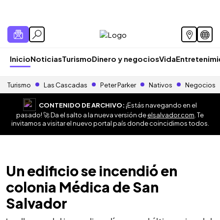
Inicio
Noticias
Turismo
Dinero y negocios
Vida
Entretenim
Turismo
Las Cascadas
Peter Parker
Nativos
Negocios
CONTENIDO DE ARCHIVO:
¡Estás navegando en el
pasado! 🚀 Da el salto a la nueva versión de
elsalvador.com
. Te
invitamos a visitar el nuevo portal país donde coincidimos todos.
Un edificio se incendió en
colonia Médica de San
Salvador