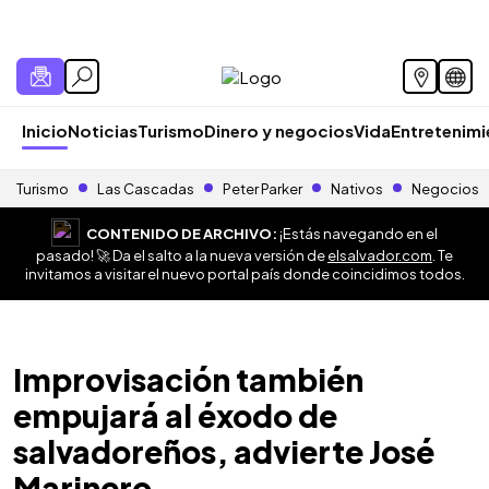
Inicio
Noticias
Turismo
Dinero y negocios
Vida
Entretenim
Turismo
Las Cascadas
Peter Parker
Nativos
Negocios
CONTENIDO DE ARCHIVO:
¡Estás navegando en el
pasado! 🚀 Da el salto a la nueva versión de
elsalvador.com
. Te
invitamos a visitar el nuevo portal país donde coincidimos todos.
Improvisación también
empujará al éxodo de
salvadoreños, advierte José
Marinero