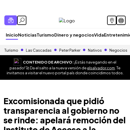
Inicio
Noticias
Turismo
Dinero y negocios
Vida
Entretenim
Turismo
Las Cascadas
Peter Parker
Nativos
Negocios
CONTENIDO DE ARCHIVO:
¡Estás navegando en el
pasado! 🚀 Da el salto a la nueva versión de
elsalvador.com
. Te
invitamos a visitar el nuevo portal país donde coincidimos todos.
Excomisionada que pidió
transparencia al gobierno no
se rinde: apelará remoción del
Instituto de Acceso a la