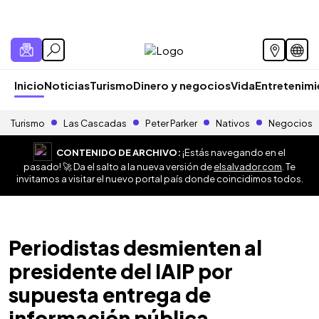
Inicio
Noticias
Turismo
Dinero y negocios
Vida
Entretenim
Turismo
Las Cascadas
Peter Parker
Nativos
Negocios
CONTENIDO DE ARCHIVO:
¡Estás navegando en el
pasado! 🚀 Da el salto a la nueva versión de
elsalvador.com
. Te
invitamos a visitar el nuevo portal país donde coincidimos todos.
Periodistas desmienten al
presidente del IAIP por
supuesta entrega de
información pública