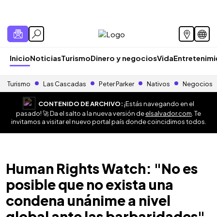
Inicio
Noticias
Turismo
Dinero y negocios
Vida
Entretenim
Turismo
Las Cascadas
Peter Parker
Nativos
Negocios
CONTENIDO DE ARCHIVO:
¡Estás navegando en el
pasado! 🚀 Da el salto a la nueva versión de
elsalvador.com
. Te
invitamos a visitar el nuevo portal país donde coincidimos todos.
Human Rights Watch: "No es
posible que no exista una
condena unánime a nivel
global ante las barbaridades"