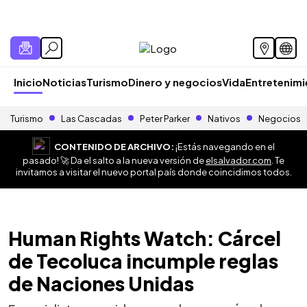
Inicio
Noticias
Turismo
Dinero y negocios
Vida
Entretenim
Turismo
Las Cascadas
Peter Parker
Nativos
Negocios
CONTENIDO DE ARCHIVO:
¡Estás navegando en el
pasado! 🚀 Da el salto a la nueva versión de
elsalvador.com
. Te
invitamos a visitar el nuevo portal país donde coincidimos todos.
Human Rights Watch: Cárcel
de Tecoluca incumple reglas
de Naciones Unidas