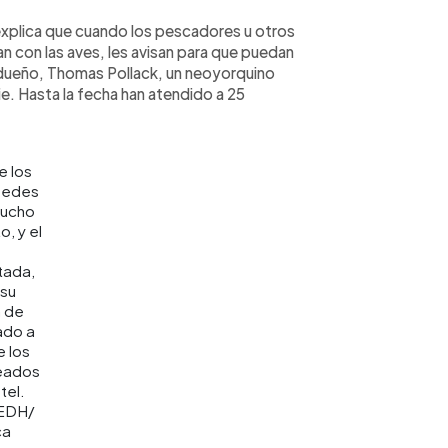
explica que cuando los pescadores u otros
an con las aves, les avisan para que puedan
el dueño, Thomas Pollack, un neoyorquino
. Hasta la fecha han atendido a 25
e los
pedes
ucho
o, y el
ada,
 su
n de
do a
e los
eados
tel.
EDH/
ca