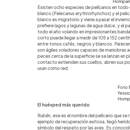
Hompan
Existen ocho especies de pelícanos en todo e
blanco (Pelecanus erythrorhynchos) y el pelic
blanco es migratorio y viene a pasar el invier
prefiere lagos y lagunas de agua dulce, y el 
todo el año volando en impresionantes band
corto puede llegar a medir de 105 a 152 cent
entre tonos cafés, negros y blancos. Parecen t
son ágiles voladores capaces de maniobras 
peces cerca de la superficie se se lanzan en 
contacto extienden sus cuellos, abren sus pi
usan como red.
Foto 
Yessi
Homp
El huésped más querido
Rubén, ese es el nombre del pelícano que se 
ejemplo de recuperación exitosa, llegó herido y
símbolo del respeto por las aves. Es conocid