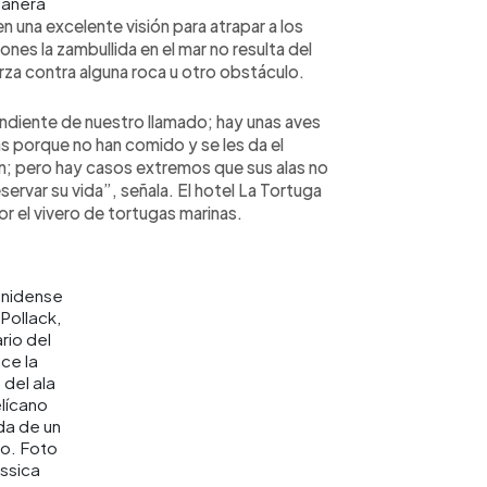
anera
 una excelente visión para atrapar a los
nes la zambullida en el mar no resulta del
za contra alguna roca u otro obstáculo.
ndiente de nuestro llamado; hay unas aves
s porque no han comido y se les da el
ón; pero hay casos extremos que sus alas no
ervar su vida”, señala. El hotel La Tortuga
 el vivero de tortugas marinas.
nidense
Pollack,
rio del
ace la
 del ala
lícano
da de un
io. Foto
ssica