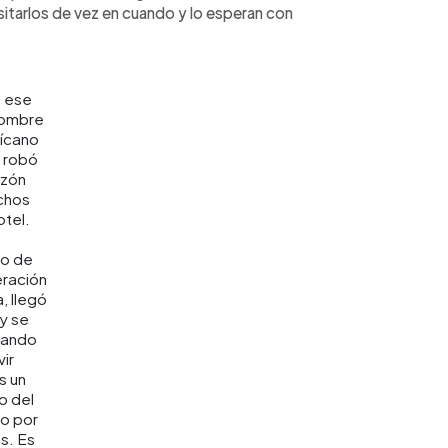
sitarlos de vez en cuando y lo esperan con
 ese
nombre
lícano
 robó
azón
chos
otel.
lo de
ración
, llegó
 y se
lando
vir
es un
o del
o por
s. Es