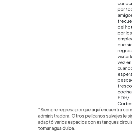
conoc
por to
amigo
frecue
del hot
por los
emple
que s
regres
visitar
vez en
cuando
esper
pesca
fresco
cocina
EDH/
Cortes
“Siempre regresa porque aquí encuentra comi
administradora. Otros pelícanos salvajes le sig
adaptó varios espacios con estanques circul
tomar agua dulce.