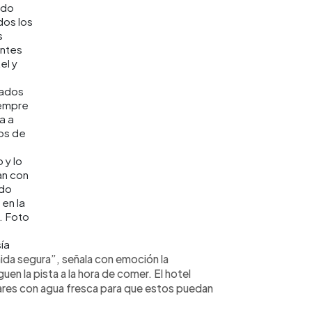
ido
dos los
s
ntes
el y
ados
iempre
a a
los de
 y lo
an con
do
 en la
. Foto
ía
da segura”, señala con emoción la
uen la pista a la hora de comer. El hotel
ares con agua fresca para que estos puedan