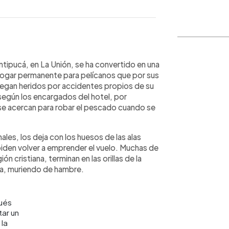
WhatsApp
Copiar link
Intipucá, en La Unión, se ha convertido en una
hogar permanente para pelícanos que por sus
Llegan heridos por accidentes propios de su
según los encargados del hotel, por
se acercan para robar el pescado cuando se
les, los deja con los huesos de las alas
piden volver a emprender el vuelo. Muchas de
n cristiana, terminan en las orillas de la
gua, muriendo de hambre.
ués
tar un
 la