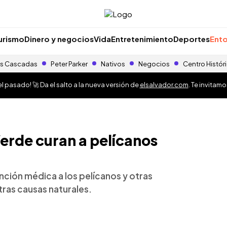
urismo
Dinero y negocios
Vida
Entretenimiento
Deportes
Ento
s Cascadas
Peter Parker
Nativos
Negocios
Centro Histór
 pasado! 🚀 Da el salto a la nueva versión de
elsalvador.com
. Te invitam
Verde curan a pelícanos
ención médica a los pelícanos y otras
ras causas naturales.