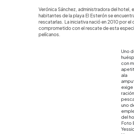
Verónica Sánchez, administradora del hotel, 
habitantes de la playa El Esterón se encuentr
rescatarlas. La iniciativa nació en 2010 por 
comprometido con el rescate de esta especie
pelícanos.
Uno d
hués
con m
apetit
ala
amput
exige
ració
pesca
uno d
empl
del ho
Foto 
Yessi