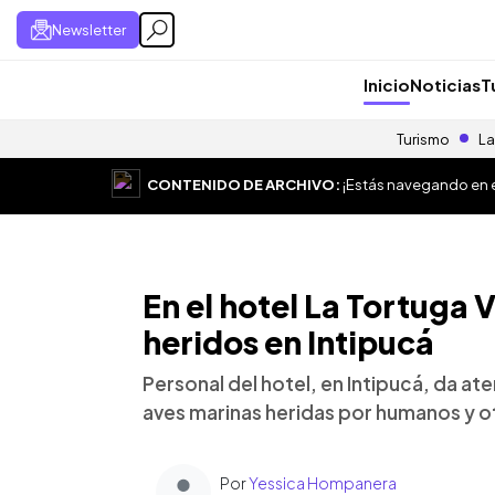
Newsletter
Inicio
Noticias
T
Turismo
La
CONTENIDO DE ARCHIVO:
¡Estás navegando en el
En el hotel La Tortuga 
heridos en Intipucá
Personal del hotel, en Intipucá, da at
aves marinas heridas por humanos y ot
Por
Yessica Hompanera