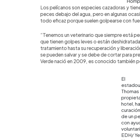
Homp
Los pelícanos son especies cazadoras y tienen
peces debajo del agua, pero en algunas ocasio
todo eficaz porque suelen golpearse con fuer
“Tenemos un veterinario que siempre está pe
que tienen golpes leves o están deshidratada
tratamiento hasta su recuperación y liberaci
se pueden salvar y se debe de cortar para pres
Verde nació en 2009, es conocido también por
El
estadou
Thomas 
propieta
hotel, h
curación
de un pe
con ayu
voluntar
EDH/ Ye