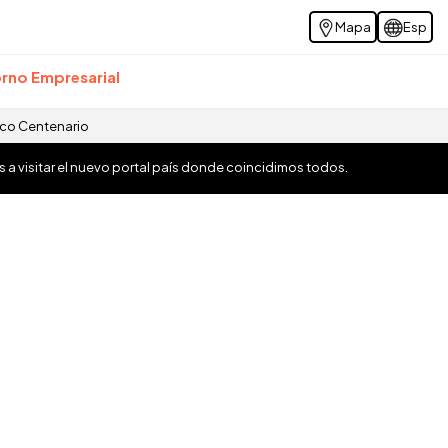
Mapa
Esp
rno Empresarial
ico Centenario
os a visitar el nuevo portal país donde coincidimos todos.