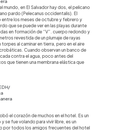
era
l mundo, en El Salvador hay dos, el pelicano
ano pardo (Pelecanus occidentalis). El
no entre los meses de octubre y febrero y
pardo que se puede ver en las playas durante
adas en formación de “V”. cuerpo redondo y
ímetros revestida de un plumaje de rayas
orpes al caminar en tierra, pero en el aire
acrobáticas. Cuando observan un banco de
picada contra el agua, poco antes del
cos que tienen una membrana elástica que
EDH/
ca
anera
robó el corazón de muchos en el hotel. Es un
 se fue volando para vivir libre, es un
o por todos los amigos frecuentes del hotel