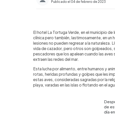
Publicado el 04 de febrero de 2023
0:00
Facebook
Twitter
►
Escuchar artículo
El hotel La Tortuga Verde, en el municipio de 
clínica pero también, lastimosamente, en un 
lesiones no pueden regresar a la naturaleza. 
vida de cazador, pero otros son golpeados, 
pescadores que los apalean cuando las aves 
extraen las redes del mar.
Esta lucha por alimento, entre humanos y anima
rotas, heridas profundas y golpes que les im
estas aves, consideradas sagradas por la religió
playa, varadas en las islas o flotando en el a
Desp
de es
día en