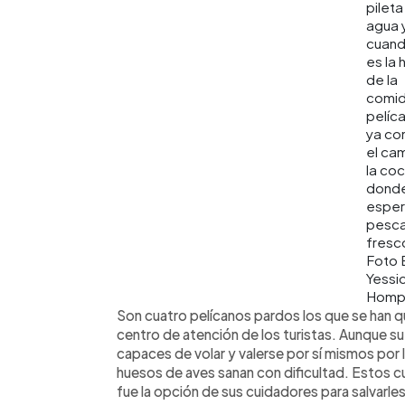
pileta
agua 
cuand
es la 
de la
comid
pelíc
ya co
el ca
la coc
donde
esper
pesc
fresc
Foto 
Yessi
Homp
Son cuatro pelícanos pardos los que se han qu
centro de atención de los turistas. Aunque su v
capaces de volar y valerse por sí mismos por 
huesos de aves sanan con dificultad. Estos c
fue la opción de sus cuidadores para salvarle