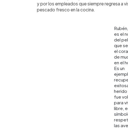
y por los empleados que siempre regresa a vi
pescado fresco en la cocina.
Rubén,
es el 
del pe
que se
el cor
de mu
en el h
Es un
ejemp
recupe
exitosa
herido
fue vo
para vi
libre, 
símbol
respet
las ave