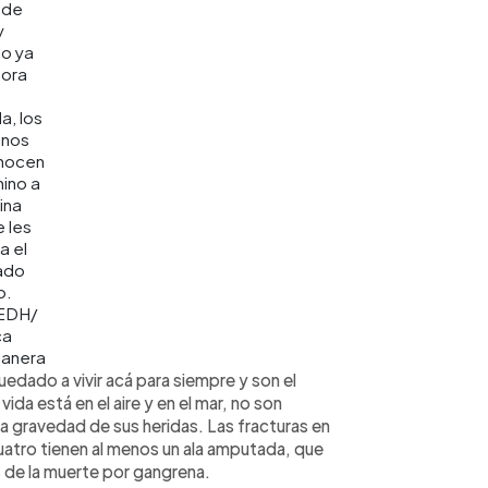
 de
y
o ya
hora
a, los
anos
nocen
mino a
ina
 les
a el
ado
o.
EDH/
ca
anera
edado a vivir acá para siempre y son el
ida está en el aire y en el mar, no son
la gravedad de sus heridas. Las fracturas en
uatro tienen al menos un ala amputada, que
s de la muerte por gangrena.