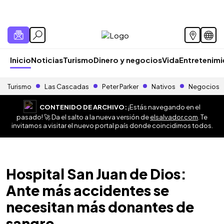
Inicio
Noticias
Turismo
Dinero y negocios
Vida
Entretenim
Turismo
Las Cascadas
Peter Parker
Nativos
Negocios
CONTENIDO DE ARCHIVO:
¡Estás navegando en el
pasado! 🚀 Da el salto a la nueva versión de
elsalvador.com
. Te
invitamos a visitar el nuevo portal país donde coincidimos todos.
Hospital San Juan de Dios:
Ante más accidentes se
necesitan más donantes de
sangre